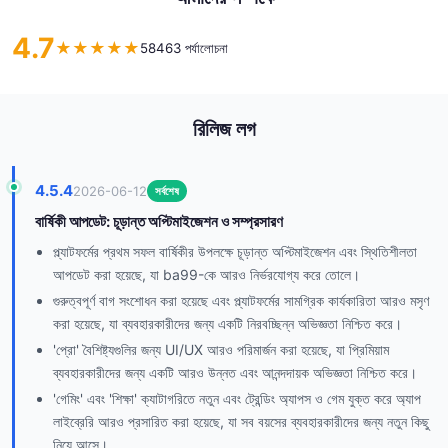
4.7
★
★
★
★
★
58463 পর্যালোচনা
রিলিজ লগ
4.5.4
2026-06-12
সর্বশেষ
বার্ষিকী আপডেট: চূড়ান্ত অপ্টিমাইজেশন ও সম্প্রসারণ
প্ল্যাটফর্মের প্রথম সফল বার্ষিকীর উপলক্ষে চূড়ান্ত অপ্টিমাইজেশন এবং স্থিতিশীলতা
আপডেট করা হয়েছে, যা ba99-কে আরও নির্ভরযোগ্য করে তোলে।
গুরুত্বপূর্ণ বাগ সংশোধন করা হয়েছে এবং প্ল্যাটফর্মের সামগ্রিক কার্যকারিতা আরও মসৃণ
করা হয়েছে, যা ব্যবহারকারীদের জন্য একটি নিরবচ্ছিন্ন অভিজ্ঞতা নিশ্চিত করে।
'প্রো' বৈশিষ্ট্যগুলির জন্য UI/UX আরও পরিমার্জন করা হয়েছে, যা প্রিমিয়াম
ব্যবহারকারীদের জন্য একটি আরও উন্নত এবং আনন্দদায়ক অভিজ্ঞতা নিশ্চিত করে।
'গেমিং' এবং 'শিক্ষা' ক্যাটাগরিতে নতুন এবং ট্রেন্ডিং অ্যাপস ও গেম যুক্ত করে অ্যাপ
লাইব্রেরি আরও প্রসারিত করা হয়েছে, যা সব বয়সের ব্যবহারকারীদের জন্য নতুন কিছু
নিয়ে আসে।