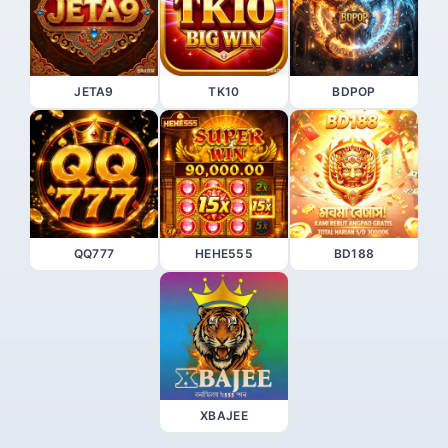
JETA9
TK10
BDPOP
QQ777
HEHE555
BD188
XBAJEE