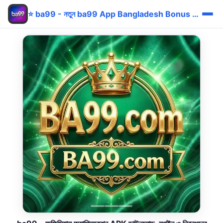
⭐ ba99 - নতুন ba99 App Bangladesh Bonus bKash