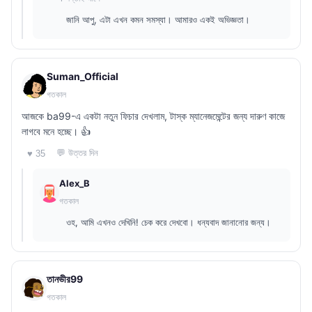
জানি আপু, এটা এখন কমন সমস্যা। আমারও একই অভিজ্ঞতা।
Suman_Official
গতকাল
আজকে ba99-এ একটা নতুন ফিচার দেখলাম, টাস্ক ম্যানেজমেন্টের জন্য দারুণ কাজে
লাগবে মনে হচ্ছে। 👍
💬 উত্তর দিন
♥ 35
Alex_B
গতকাল
ওহ, আমি এখনও দেখিনি! চেক করে দেখবো। ধন্যবাদ জানানোর জন্য।
তানভীর99
গতকাল