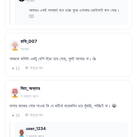
গতকাল
আমারও একই সমস্যা! মনে হচ্ছে পুরো এলাকার ওয়াইফাই বসে গেছে।
🤦‍♀️
রাফি_007
গতকাল
আজকে কফিটা একটু বেশি স্ট্রং হয়ে গেছে, ঘুমই আসছে না। ☕
💬 উত্তর দিন
♥ 11
মিতা_আক্তার
1 সপ্তাহ আগে
বাসায় কাজের লোক পাওয়া কি যে কঠিন! কয়েকদিন ধরে খুঁজছি, পাচ্ছিই না। 😭
💬 উত্তর দিন
♥ 15
user_1234
1 সপ্তাহ আগে