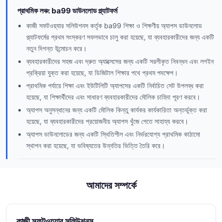
প্রাথমিক লঞ্চ: ba99 ডাউনলোড প্ল্যাটফর্ম
কাজী সফটওয়্যার সলিউশনস কর্তৃক ba99 শিক্ষা ও শিক্ষণীয় অ্যাপস ডাউনলোড
প্ল্যাটফর্মের প্রথম সংস্করণ সফলভাবে চালু করা হয়েছে, যা ব্যবহারকারীদের জন্য একটি
নতুন দিগন্ত উন্মোচন করে।
ব্যবহারকারীদের সহজ এবং দ্রুত অ্যাক্সেসের জন্য একটি সরলীকৃত নিবন্ধন এবং লগইন
প্রক্রিয়া যুক্ত করা হয়েছে, যা ডিজিটাল শিক্ষার পথে প্রথম পদক্ষেপ।
প্রাথমিক পর্যায়ে শিক্ষা এবং ইউটিলিটি অ্যাপসের একটি নির্বাচিত সেট উপলব্ধ করা
হয়েছে, যা শিক্ষার্থীদের এবং সাধারণ ব্যবহারকারীদের মৌলিক চাহিদা পূরণ করবে।
অ্যাপস অনুসন্ধানের জন্য একটি মৌলিক কিন্তু কার্যকর কার্যকারিতা অন্তর্ভুক্ত করা
হয়েছে, যা ব্যবহারকারীদের প্রয়োজনীয় অ্যাপস খুঁজে পেতে সাহায্য করবে।
অ্যাপস ডাউনলোডের জন্য একটি স্থিতিশীল এবং নির্ভরযোগ্য প্রাথমিক কাঠামো
স্থাপন করা হয়েছে, যা ভবিষ্যতের উন্নতির ভিত্তি তৈরি করে।
আমাদের সম্পর্কে
কাজী সফটওয়্যার সলিউশনস