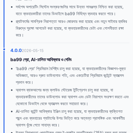
সর্বশেষ অপারেটিং সিস্টেম সংস্করণগুলির সাথে উন্নত সামঞ্জস্য নিশ্চিত করা হয়েছে,
যাতে ব্যবহারকারীরা তাদের ডিভাইসে ba99 নির্বিঘ্নে ব্যবহার করতে পারে।
প্ল্যাটফর্মের সামগ্রিক নিরাপত্তা আরও জোরদার করা হয়েছে এবং নতুন সাইবার হুমকির
বিরুদ্ধে সুরক্ষা আপডেট করা হয়েছে, যা ব্যবহারকারীদের ডেটা এবং গোপনীয়তা রক্ষা
করে।
4.0.0
2026-05-15
ba99 প্রো, AI-চালিত আবিষ্কার ও গেমিং
'ba99 প্রো' প্রিমিয়াম বৈশিষ্ট্য চালু করা হয়েছে, যা ব্যবহারকারীদের বিজ্ঞাপন-মুক্ত
অভিজ্ঞতা, আরও দ্রুত ডাউনলোড গতি, এবং একচেটিয়া প্রিমিয়াম কন্টেন্টে অ্যাক্সেস
প্রদান করে।
অ্যাপস ব্যাকআপের জন্য ক্লাউড স্টোরেজ ইন্টিগ্রেশন চালু করা হয়েছে, যা
ব্যবহারকারীদের তাদের ডাউনলোড করা অ্যাপস এবং ডেটা নিরাপদে সংরক্ষণ করতে এবং
যেকোনো ডিভাইস থেকে অ্যাক্সেস করতে সহায়তা করে।
AI-চালিত কন্টেন্ট আবিষ্কার ইঞ্জিন চালু করা হয়েছে, যা ব্যবহারকারীদের ব্যক্তিগত
পছন্দ এবং ব্যবহারের প্যাটার্নের উপর ভিত্তি করে অত্যন্ত প্রাসঙ্গিক এবং আকর্ষণীয়
অ্যাপস খুঁজে পেতে সাহায্য করে।
উন্নত নিরাপত্তা প্রোটোকল যেমন টু-ফ্যাক্টর অথেন্টিকেশন (2FA) যুক্ত করা হয়েছে,