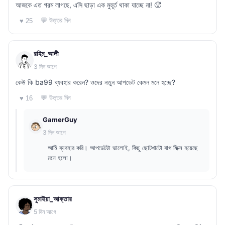
আজকে এত গরম লাগছে, এসি ছাড়া এক মুহূর্ত থাকা যাচ্ছে না! 🥵
💬 উত্তর দিন
♥ 25
রহিম_আলী
3 দিন আগে
কেউ কি ba99 ব্যবহার করেন? ওদের নতুন আপডেট কেমন মনে হচ্ছে?
💬 উত্তর দিন
♥ 16
GamerGuy
3 দিন আগে
আমি ব্যবহার করি। আপডেটটা ভালোই, কিছু ছোটখাটো বাগ ফিক্স হয়েছে
মনে হলো।
সুমাইয়া_আক্তার
5 দিন আগে