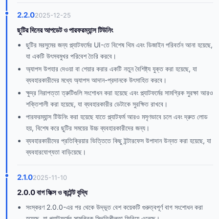
2.2.0
2025-12-25
ছুটির দিনের আপডেট ও পারফরম্যান্স টিউনিং
ছুটির মরসুমের জন্য প্ল্যাটফর্মের UI-তে বিশেষ থিম এবং ডিজাইন পরিবর্তন আনা হয়েছে,
যা একটি উৎসবমুখর পরিবেশ তৈরি করবে।
অ্যাপস উপহার দেওয়া বা শেয়ার করার একটি নতুন বৈশিষ্ট্য যুক্ত করা হয়েছে, যা
ব্যবহারকারীদের মধ্যে অ্যাপস আদান-প্রদানকে উৎসাহিত করবে।
ক্ষুদ্র নিরাপত্তা ত্রুটিগুলি সংশোধন করা হয়েছে এবং প্ল্যাটফর্মের সামগ্রিক সুরক্ষা আরও
শক্তিশালী করা হয়েছে, যা ব্যবহারকারীর ডেটাকে সুরক্ষিত রাখবে।
পারফরম্যান্স টিউনিং করা হয়েছে যাতে প্ল্যাটফর্ম আরও মসৃণভাবে চলে এবং দ্রুত লোড
হয়, বিশেষ করে ছুটির সময়ের উচ্চ ব্যবহারকারীদের জন্য।
ব্যবহারকারীদের প্রতিক্রিয়ার ভিত্তিতে কিছু ইন্টারফেস উপাদান উন্নত করা হয়েছে, যা
ব্যবহারযোগ্যতা বাড়িয়েছে।
2.1.0
2025-11-10
2.0.0 বাগ ফিক্স ও কন্টেন্ট বৃদ্ধি
সংস্করণ 2.0.0-এর পর থেকে উদ্ভূত বেশ কয়েকটি গুরুত্বপূর্ণ বাগ সংশোধন করা
হয়েছে, যা প্ল্যাটফর্মের সামগ্রিক স্থিতিশীলতা ফিরিয়ে এনেছে।