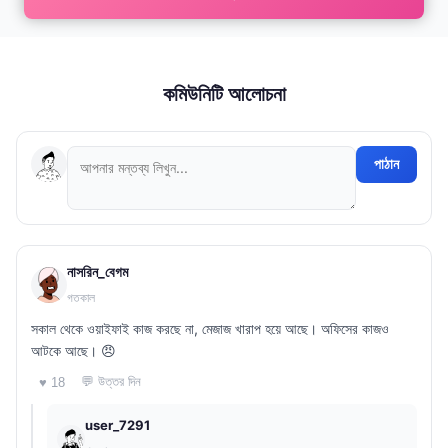
কমিউনিটি আলোচনা
পাঠান
নাসরিন_বেগম
গতকাল
সকাল থেকে ওয়াইফাই কাজ করছে না, মেজাজ খারাপ হয়ে আছে। অফিসের কাজও
আটকে আছে। 😠
💬 উত্তর দিন
♥ 18
user_7291