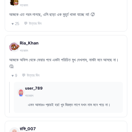
গতকাল
আজকে এত গরম লাগছে, এসি ছাড়া এক মুহূর্ত থাকা যাচ্ছে না! 🥵
💬 উত্তর দিন
♥ 25
Ria_Khan
গতকাল
আজকে অফিস থেকে ফেরার পথে একটা পরিচিত মুখ দেখলাম, নামটা মনে আসছে না।
🤔
💬 উত্তর দিন
♥ 9
user_789
গতকাল
এমন আমারও প্রায়ই হয়! খুব বিরক্ত লাগে যখন নাম মনে পড়ে না।
রাফি_007