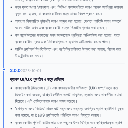
নতুন যুক্ত হওয়া 'সোশ্যাল' এবং 'ভিডিও' ক্যাটাগরিতে আরও অনেক জনপ্রিয় অ্যাপস
যুক্ত করা হয়েছে, যা ব্যবহারকারীদের জন্য আরও বিকল্প প্রদান করবে।
অ্যাপের বিস্তারিত পৃষ্ঠাগুলি আরও সমৃদ্ধ করা হয়েছে, যেখানে প্রতিটি অ্যাপ সম্পর্কে
আরও গভীর তথ্য এবং ব্যবহারকারী-বান্ধব ডিজাইন প্রদান করা হয়েছে।
কম ব্যান্ডউইথের সংযোগের জন্য ডাউনলোড প্রক্রিয়া অপ্টিমাইজ করা হয়েছে, যাতে
ব্যবহারকারীরা দ্রুত এবং নির্ভরযোগ্যভাবে অ্যাপস ডাউনলোড করতে পারে।
সার্বিক প্ল্যাটফর্ম স্থিতিশীলতা এবং প্রতিক্রিয়াশীলতা উন্নত করা হয়েছে, বিশেষ করে
উচ্চ ট্র্যাফিকের সময়ে।
2.0.0
2025-10-01
ব্যাপক UI/UX পুনর্গঠন ও নতুন বৈশিষ্ট্য
ব্যবহারকারী ইন্টারফেস (UI) এবং ব্যবহারকারীর অভিজ্ঞতা (UX) সম্পূর্ণ নতুন করে
ডিজাইন করা হয়েছে, যা প্ল্যাটফর্মটিকে একটি আধুনিক, স্বজ্ঞাত এবং আকর্ষণীয় চেহারা
দিয়েছে। এটি নেভিগেশনকে আরও সহজ করেছে।
'সোশ্যাল' এবং 'ভিডিও' নামক দুটি নতুন এবং অত্যন্ত জনপ্রিয় অ্যাপ ক্যাটাগরি যুক্ত
করা হয়েছে, যা ba99 প্ল্যাটফর্মের পরিধিকে আরও বিস্তৃত করেছে।
ব্যবহারকারীর পূর্ববর্তী ডাউনলোড এবং পছন্দের উপর ভিত্তি করে ব্যক্তিগতকৃত অ্যাপ