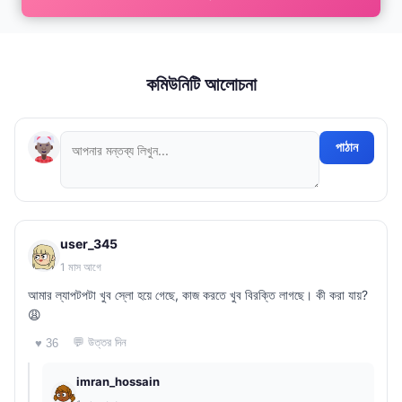
কমিউনিটি আলোচনা
পাঠান
user_345
1 মাস আগে
আমার ল্যাপটপটা খুব স্লো হয়ে গেছে, কাজ করতে খুব বিরক্তি লাগছে। কী করা যায়?
😩
💬 উত্তর দিন
♥ 36
imran_hossain