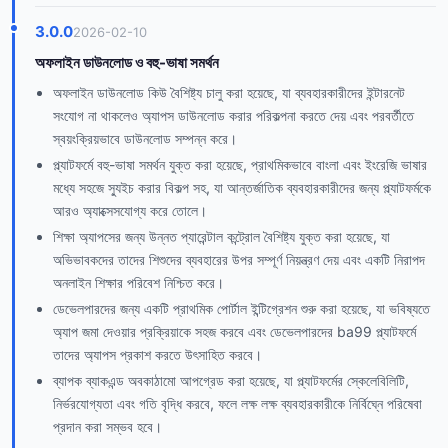
3.0.0
2026-02-10
অফলাইন ডাউনলোড ও বহু-ভাষা সমর্থন
অফলাইন ডাউনলোড কিউ বৈশিষ্ট্য চালু করা হয়েছে, যা ব্যবহারকারীদের ইন্টারনেট
সংযোগ না থাকলেও অ্যাপস ডাউনলোড করার পরিকল্পনা করতে দেয় এবং পরবর্তীতে
স্বয়ংক্রিয়ভাবে ডাউনলোড সম্পন্ন করে।
প্ল্যাটফর্মে বহু-ভাষা সমর্থন যুক্ত করা হয়েছে, প্রাথমিকভাবে বাংলা এবং ইংরেজি ভাষার
মধ্যে সহজে স্যুইচ করার বিকল্প সহ, যা আন্তর্জাতিক ব্যবহারকারীদের জন্য প্ল্যাটফর্মকে
আরও অ্যাক্সেসযোগ্য করে তোলে।
শিক্ষা অ্যাপসের জন্য উন্নত প্যারেন্টাল কন্ট্রোল বৈশিষ্ট্য যুক্ত করা হয়েছে, যা
অভিভাবকদের তাদের শিশুদের ব্যবহারের উপর সম্পূর্ণ নিয়ন্ত্রণ দেয় এবং একটি নিরাপদ
অনলাইন শিক্ষার পরিবেশ নিশ্চিত করে।
ডেভেলপারদের জন্য একটি প্রাথমিক পোর্টাল ইন্টিগ্রেশন শুরু করা হয়েছে, যা ভবিষ্যতে
অ্যাপ জমা দেওয়ার প্রক্রিয়াকে সহজ করবে এবং ডেভেলপারদের ba99 প্ল্যাটফর্মে
তাদের অ্যাপস প্রকাশ করতে উৎসাহিত করবে।
ব্যাপক ব্যাকএন্ড অবকাঠামো আপগ্রেড করা হয়েছে, যা প্ল্যাটফর্মের স্কেলেবিলিটি,
নির্ভরযোগ্যতা এবং গতি বৃদ্ধি করবে, ফলে লক্ষ লক্ষ ব্যবহারকারীকে নির্বিঘ্নে পরিষেবা
প্রদান করা সম্ভব হবে।