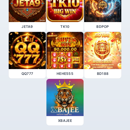
JETA9
TK10
BDPOP
QQ777
HEHE555
BD188
XBAJEE