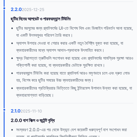
2.2.0
2025-12-25
ছুটির দিনের আপডেট ও পারফরম্যান্স টিউনিং
ছুটির মরসুমের জন্য প্ল্যাটফর্মের UI-তে বিশেষ থিম এবং ডিজাইন পরিবর্তন আনা হয়েছে,
যা একটি উৎসবমুখর পরিবেশ তৈরি করবে।
অ্যাপস উপহার দেওয়া বা শেয়ার করার একটি নতুন বৈশিষ্ট্য যুক্ত করা হয়েছে, যা
ব্যবহারকারীদের মধ্যে অ্যাপস আদান-প্রদানকে উৎসাহিত করবে।
ক্ষুদ্র নিরাপত্তা ত্রুটিগুলি সংশোধন করা হয়েছে এবং প্ল্যাটফর্মের সামগ্রিক সুরক্ষা আরও
শক্তিশালী করা হয়েছে, যা ব্যবহারকারীর ডেটাকে সুরক্ষিত রাখবে।
পারফরম্যান্স টিউনিং করা হয়েছে যাতে প্ল্যাটফর্ম আরও মসৃণভাবে চলে এবং দ্রুত লোড
হয়, বিশেষ করে ছুটির সময়ের উচ্চ ব্যবহারকারীদের জন্য।
ব্যবহারকারীদের প্রতিক্রিয়ার ভিত্তিতে কিছু ইন্টারফেস উপাদান উন্নত করা হয়েছে, যা
ব্যবহারযোগ্যতা বাড়িয়েছে।
2.1.0
2025-11-10
2.0.0 বাগ ফিক্স ও কন্টেন্ট বৃদ্ধি
সংস্করণ 2.0.0-এর পর থেকে উদ্ভূত বেশ কয়েকটি গুরুত্বপূর্ণ বাগ সংশোধন করা
হয়েছে, যা প্ল্যাটফর্মের সামগ্রিক স্থিতিশীলতা ফিরিয়ে এনেছে।