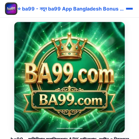
⭐ ba99 - নতুন ba99 App Bangladesh Bonus bKash