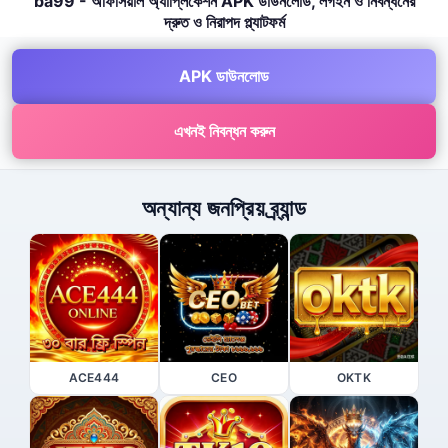
ba99 - অফিসিয়াল অ্যাপ্লিকেশন APK ডাউনলোড, লগইন ও নিবন্ধনের
দ্রুত ও নিরাপদ প্ল্যাটফর্ম
APK ডাউনলোড
এখনই নিবন্ধন করুন
অন্যান্য জনপ্রিয় ব্র্যান্ড
ACE444
CEO
OKTK