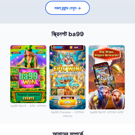
সকল ব্র্যান্ড দেখুন →
স্ক্রিনশট ba99
ba99 স্ক্রিনশট - APK অফিসিয়াল
ba99 Preview - অফিসিয়াল
ba99 স্ক্রিনশট অফিসিয়াল APK
ডাউনলোড
আমাদের সম্পর্কে